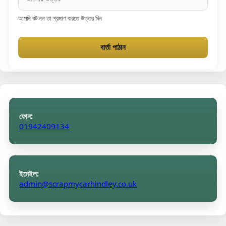
আপনি বট নন তা প্রমাণ করতে উত্তর দিন
বার্তা পাঠান
ফোন:
01942409134
ইমেইল:
admin@scrapmycarhindley.co.uk