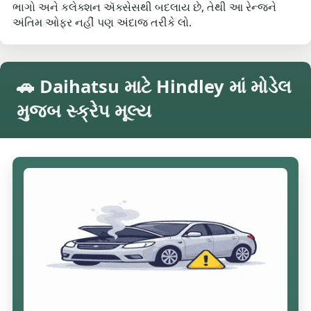
ભાગો અને કલેક્શન ઍક્સેસથી બદલાય છે, તેથી આ રેન્જને
અંતિમ ઓફર નહીં પણ અંદાજ તરીકે લો.
🚗 Daihatsu માટે Hindley માં મોડેલ
મુજબ સ્ક્રેપ મૂલ્ય