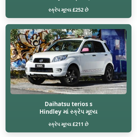
સ્ક્રેપ મૂલ્ય £252 છે
Daihatsu terios s
Hindley માં સ્ક્રેપ મૂલ્ય
સ્ક્રેપ મૂલ્ય £211 છે