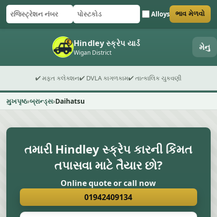
Alloys
ભાવ મેળવો
રજિસ્ટ્રેશન નંબર
પોસ્ટકોડ
ફોર્મ સબમિટ કરો
Hindley સ્ક્રેપ યાર્ડ
મેનુ
Wigan District
✔ મફત કલેક્શન
✔ DVLA કાગળકામ
✔ તાત્કાલિક ચુકવણી
મુખપૃષ્ઠ
બ્રાન્ડ્સ
Daihatsu
તમારી Hindley સ્ક્રેપ કારની કિંમત
તપાસવા માટે તૈયાર છો?
Online quote or call now
01942409134