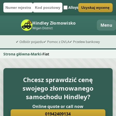
Alloys
Uzyskaj wycenę
Numer rejestracyjny
Kod pocztowy
Wyślij formularz wyceny
Hindley Złomowisko
Menu
Wigan District
✔ Odbiór pojazdu
✔ Pomoc z DVLA
✔ Przelew bankowy
Strona główna
Marki
Fiat
Chcesz sprawdzić cenę
swojego złomowanego
samochodu Hindley?
Online quote or call now
01942409134