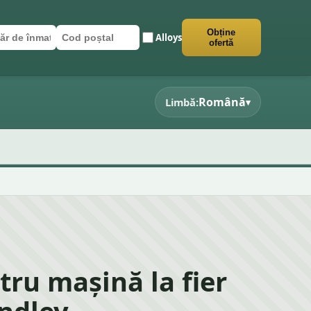
Obține
Alloys
r de înmatriculare
poștal
 formularul
ofertă
Română
Limbă:
▾
tru mașină la fier
indley