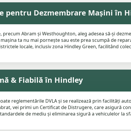
te pentru Dezmembrare Mașini în H
ere, precum Abram și Westhoughton, aleg adesea să-și dezme
 că mașina ta nu mai pornește sau este prea scumpă de repar
strictele locale, inclusiv zona Hindley Green, facilitând cole
 & Fiabilă în Hindley
 reglementările DVLA și se realizează prin facilități autori
rat, vei primi un Certificat de Distrugere, care asigură con
tandardele de mediu și eliminarea sigură a vehiculelor la sf