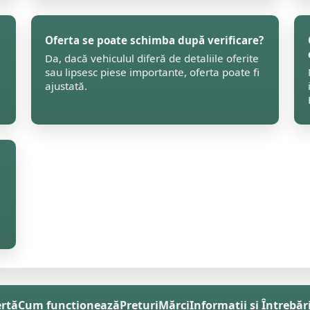
Oferta se poate schimba după verificare?
Da, dacă vehiculul diferă de detaliile oferite
sau lipsesc piese importante, oferta poate fi
ajustată.
ertă
Cum funcționează
Prețuri
Mărci
Informații și Întrebăr