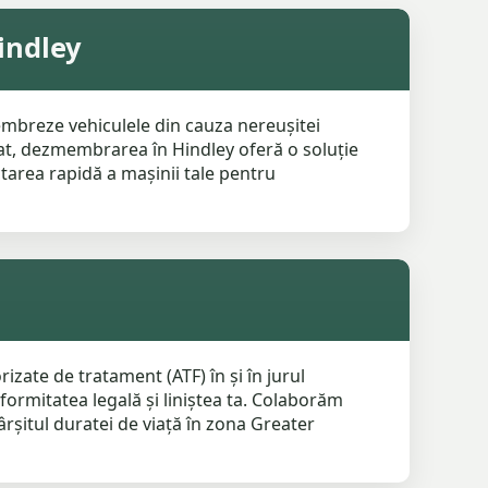
indley
mbreze vehiculele din cauza nereușitei
at, dezmembrarea în Hindley oferă o soluție
ctarea rapidă a mașinii tale pentru
zate de tratament (ATF) în și în jurul
formitatea legală și liniștea ta. Colaborăm
ârșitul duratei de viață în zona Greater