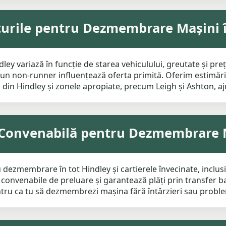
urile pentru Dezmembrare Mașini î
 variază în funcție de starea vehiculului, greutate și prețur
un non-runner influențează oferta primită. Oferim estimări 
 din Hindley și zonele apropiate, precum Leigh și Ashton, aju
i Convenabilă pentru Dezmembrare 
 dezmembrare în tot Hindley și cartierele învecinate, inclus
convenabile de preluare și garantează plăți prin transfer ban
entru ca tu să dezmembrezi mașina fără întârzieri sau probl