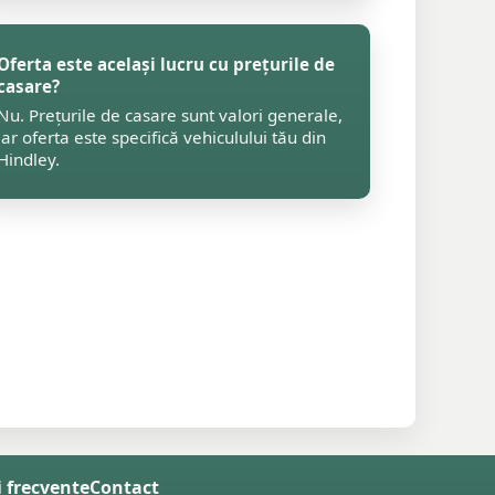
Oferta este același lucru cu prețurile de
casare?
Nu. Prețurile de casare sunt valori generale,
iar oferta este specifică vehiculului tău din
Hindley.
i frecvente
Contact