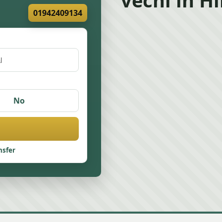
01942409134
No
nsfer